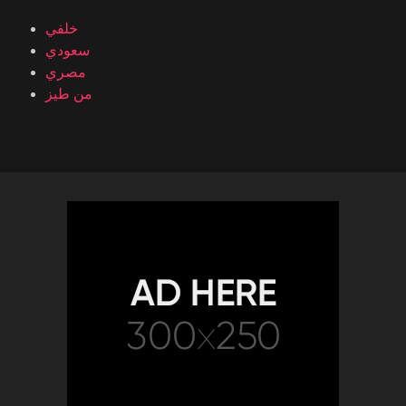
خلفي
سعودي
مصري
من طيز