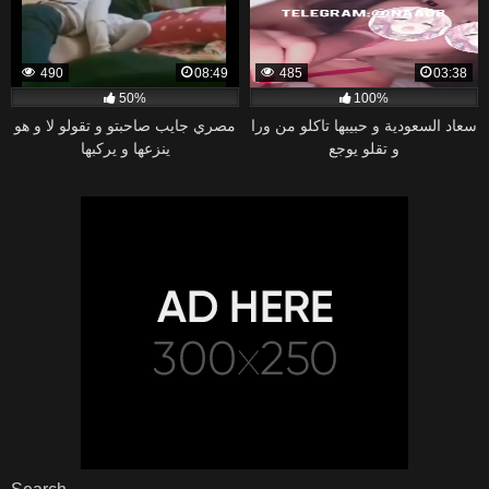
490
08:49
485
03:38
50%
100%
سعاد السعودية و حبيبها تاكلو من ورا
مصري جايب صاحبتو و تقولو لا و هو
و تقلو يوجع
ينزعها و يركبها